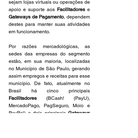
sejam lojas virtuais ou operações de 
apoio e suporte aos 
Facilitadores
 e 
Gateways de Pagamento
, dependem 
destes para manter suas atividades 
em funcionamento.
Por razões mercadológicas, as 
sedes das empresas do segmento 
estão, em sua maioria, localizadas 
no Município de São Paulo, gerando 
assim empregos e receitas para esse 
município. De fato, atualmente no 
Brasil há cinco principais 
Facilitadores
 (BCash! (PayU), 
MercadoPago, PagSeguro, Moio e 
PayPal) e dois principais 
Gateways 
de Pagamento
 (Braspag e Worldpay 
- que adquiriu a Cobre Bem), sendo 
que cinco dessas empresas têm 