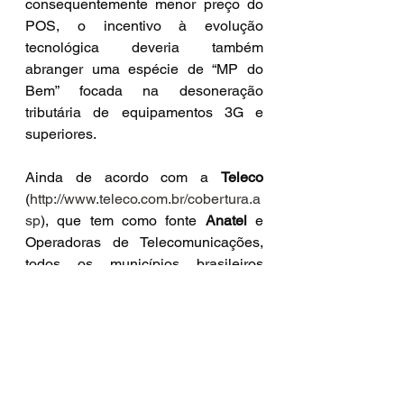
consequentemente menor preço do 
POS, o incentivo à evolução 
tecnológica deveria também 
abranger uma espécie de “MP do 
Bem” focada na desoneração 
tributária de equipamentos 3G e 
superiores.
Ainda de acordo com a 
Teleco
(
http://www.teleco.com.br/cobertura.a
sp
), que tem como fonte 
Anatel
 e 
Operadoras de Telecomunicações, 
todos os municípios brasileiros 
contam com cobertura celular no 
Brasil, sendo 100% deles cobertos 
pelo 2G, como mostra a tabela a 
seguir.